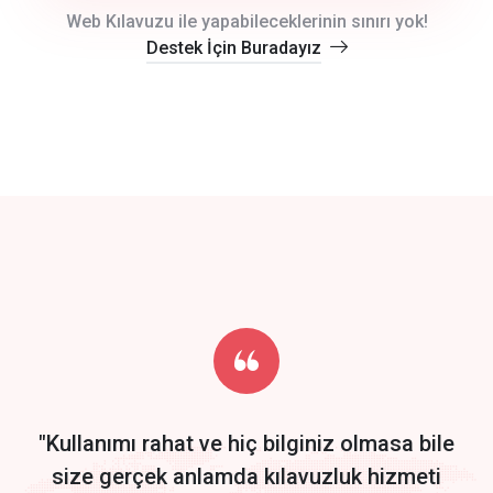
crm auto cync
Web Kılavuzu ile yapabileceklerinin sınırı yok!
Destek İçin Buradayız
click to call back
track energy costs
predictive dialing
Get Started
Start by trying our service for 30 days free trial no credit card
required.
"Kullanımı rahat ve hiç bilginiz olmasa bile
size gerçek anlamda kılavuzluk hizmeti