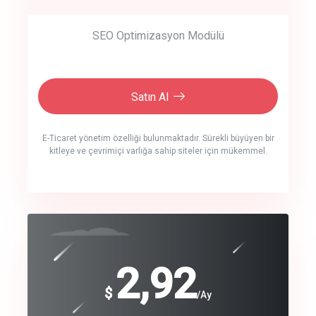
SEO Optimizasyon Modülü
Satın Al
E-Ticaret yönetim özelliği bulunmaktadır. Sürekli büyüyen bir
kitleye ve çevrimiçi varlığa sahip siteler için mükemmel.
crm auto cync
click to call back
240
2,92
$
$
/year
/Ay
track energy costs