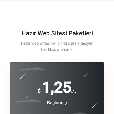
Hazır Web Sitesi Paketleri
Hazır web sitesi ile işinizi dijitale taşıyın!
Tek tıkla, otomatik!
Free
1,25
$
/Ay
Basic
Başlangıç