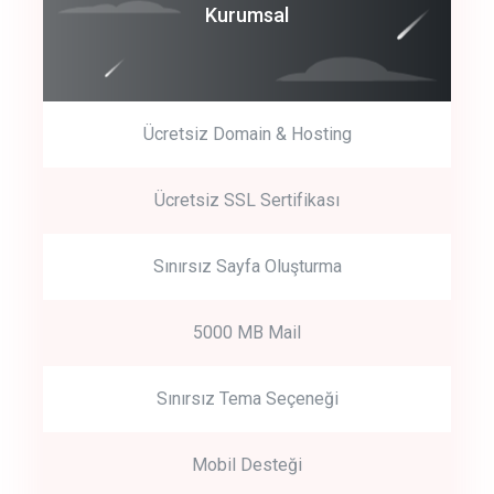
Coroprate
Kurumsal
predictive dialing
Ücretsiz Domain & Hosting
Get Started
Ücretsiz SSL Sertifikası
Start by trying our service for 30 days free trial no credit card
required.
Sınırsız Sayfa Oluşturma
5000 MB Mail
Sınırsız Tema Seçeneği
Mobil Desteği