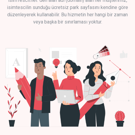
isimTescil.net 'den alan adı (domain) alan her müşterimiz,
isimtescilin sunduğu ücretsiz park sayfasını kendine göre
düzenleyerek kullanabilir. Bu hizmetin her hangi bir zaman
veya başka bir sınırlaması yoktur.